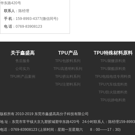
华东路420号
联系人
：陈经理
手 机
：159-8993-4377(微信同号)
电 话
：0769-83908123
关于鑫盛高
TPU产品
TPU特殊材料原料
售后服务
TPU包胶料系列
TPU聚醚原料类
公司实力
TPU高透明料系列
TPU聚酯原料类
TPU料产品案例
TPU挤出料系列
TPU电线电缆专用料类
TPU注塑料系列
TPU汽车线缆料类
TPU防火阻燃料类
TPU抗静电料类
版权所有 2010-2019 东莞市鑫盛高高分子科技有限公司
地 址：东莞市常平镇大京九塑胶城塑华东路420号 24小时联系人：陈经理159-8993-
电话：0769-83908123 (上班时间：星期一至星期六 8：00——17：30)