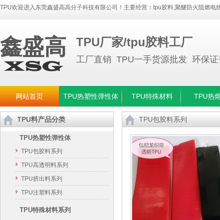
TPU欢迎进入东莞鑫盛高高分子科技有限公司！主要经营：
tpu胶料
,
聚醚防火阻燃电线
鑫盛高
TPU厂家/tpu胶料工厂
工厂直销 TPU一手货源批发 环保
网站首页
TPU热塑性弹性体
TPU特殊材料
TPU热
TPU料产品分类
TPU包胶料系列
TPU热塑性弹性体
TPU包胶料系列
TPU高透明料系列
TPU挤出料系列
TPU注塑料系列
TPU特殊材料系列