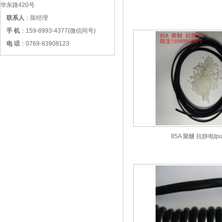
华东路420号
联系人
：陈经理
手 机
：159-8993-4377(微信同号)
电 话
：0769-83908123
85A 聚醚 抗静电tp