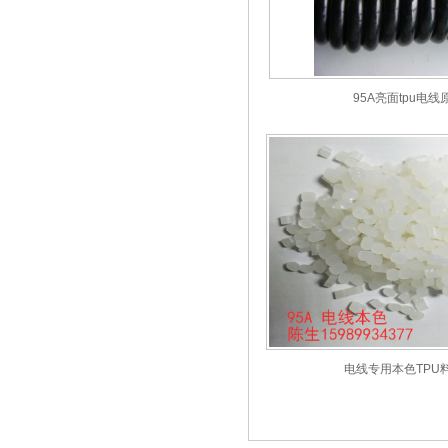
95A亮面tpu电线
电线专用本色TPU料