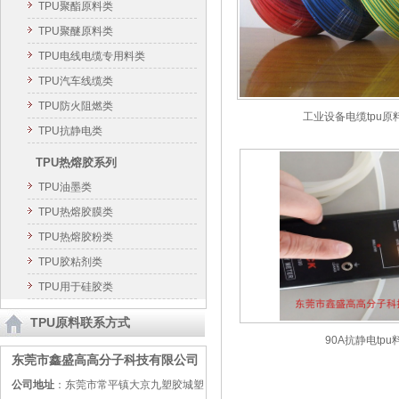
TPU聚酯原料类
TPU聚醚原料类
TPU电线电缆专用料类
TPU汽车线缆类
TPU防火阻燃类
工业设备电缆tpu原
TPU抗静电类
TPU热熔胶系列
TPU油墨类
TPU热熔胶膜类
TPU热熔胶粉类
TPU胶粘剂类
TPU用于硅胶类
TPU原料联系方式
90A抗静电tpu
东莞市鑫盛高高分子科技有限公司
公司地址
：东莞市常平镇大京九塑胶城塑