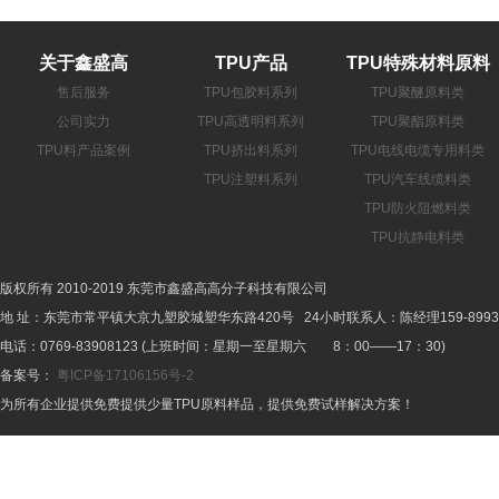
关于鑫盛高
TPU产品
TPU特殊材料原料
售后服务
TPU包胶料系列
TPU聚醚原料类
公司实力
TPU高透明料系列
TPU聚酯原料类
TPU料产品案例
TPU挤出料系列
TPU电线电缆专用料类
TPU注塑料系列
TPU汽车线缆料类
TPU防火阻燃料类
TPU抗静电料类
版权所有 2010-2019 东莞市鑫盛高高分子科技有限公司
地 址：东莞市常平镇大京九塑胶城塑华东路420号 24小时联系人：陈经理159-8993-
电话：0769-83908123 (上班时间：星期一至星期六 8：00——17：30)
备案号：
粤ICP备17106156号-2
为所有企业提供免费提供少量TPU原料样品，提供免费试样解决方案！