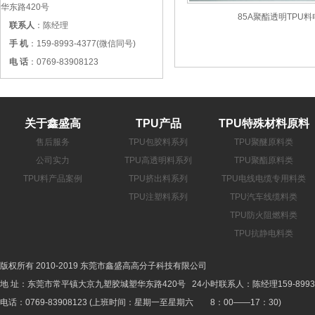
华东路420号
85A聚酯透明TPU
联系人
：陈经理
手 机
：159-8993-4377(微信同号)
电 话
：0769-83908123
关于鑫盛高
TPU产品
TPU特殊材料原料
售后服务
TPU包胶料系列
TPU聚醚原料类
公司实力
TPU高透明料系列
TPU聚酯原料类
TPU料产品案例
TPU挤出料系列
TPU电线电缆专用料类
TPU注塑料系列
TPU汽车线缆料类
TPU防火阻燃料类
TPU抗静电料类
版权所有 2010-2019 东莞市鑫盛高高分子科技有限公司
地 址：东莞市常平镇大京九塑胶城塑华东路420号 24小时联系人：陈经理159-8993-
电话：0769-83908123 (上班时间：星期一至星期六 8：00——17：30)