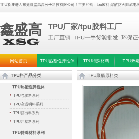
TPU欢迎进入东莞鑫盛高高分子科技有限公司！主要经营：
tpu胶料
,
聚醚防火阻燃电线
鑫盛高
TPU厂家/tpu胶料工厂
工厂直销 TPU一手货源批发 环保
网站首页
TPU热塑性弹性体
TPU特殊材料
TPU热
TPU料产品分类
TPU聚酯原料类
TPU热塑性弹性体
TPU包胶料系列
TPU高透明料系列
TPU挤出料系列
TPU注塑料系列
TPU特殊材料系列