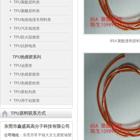
TPU聚酯原料类
TPU聚醚原料类
TPU电线电缆专用料类
TPU汽车线缆类
TPU防火阻燃类
85A 聚酯透明原料t
TPU抗静电类
TPU热熔胶系列
TPU油墨类
TPU热熔胶膜类
TPU热熔胶粉类
TPU胶粘剂类
TPU用于硅胶类
TPU原料联系方式
东莞市鑫盛高高分子科技有限公司
公司地址
：东莞市常平镇大京九塑胶城塑