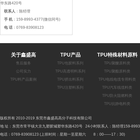
华东路420号
联系人
：陈经理
手 机
：159-8993-4377(微信同号)
电 话
：0769-83908123
关于鑫盛高
TPU产品
TPU特殊材料原料
售后服务
TPU包胶料系列
TPU聚醚原料类
公司实力
TPU高透明料系列
TPU聚酯原料类
TPU料产品案例
TPU挤出料系列
TPU电线电缆专用料类
TPU注塑料系列
TPU汽车线缆料类
TPU防火阻燃料类
TPU抗静电料类
版权所有 2010-2019 东莞市鑫盛高高分子科技有限公司
地 址：东莞市常平镇大京九塑胶城塑华东路420号 24小时联系人：陈经理159-8993-
电话：0769-83908123 (上班时间：星期一至星期六 8：00——17：30)