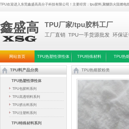
TPU欢迎进入东莞鑫盛高高分子科技有限公司！主要经营：
tpu胶料
,
聚醚防火阻燃电线
鑫盛高
TPU厂家/tpu胶料工厂
工厂直销 TPU一手货源批发 环保
网站首页
TPU热塑性弹性体
TPU特殊材料
TPU热
TPU料产品分类
TPU热熔胶粉类
TPU热塑性弹性体
TPU包胶料系列
TPU高透明料系列
TPU挤出料系列
TPU注塑料系列
TPU特殊材料系列