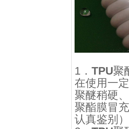
1．
TPU
聚
在使用一
聚醚稍硬
聚酯膜冒
认真鉴别