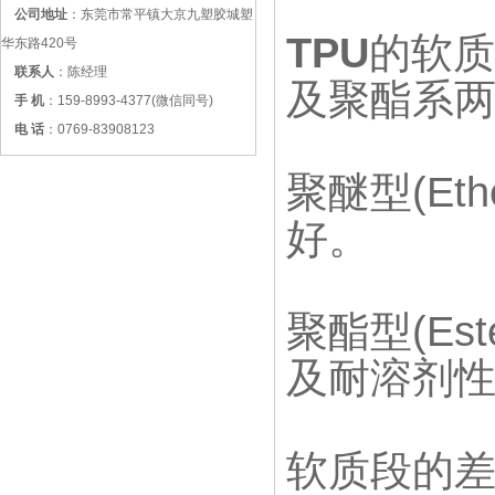
公司地址
：东莞市常平镇大京九塑胶城塑
TPU
的软质
华东路420号
联系人
：陈经理
及聚酯系
手 机
：159-8993-4377(微信同号)
电 话
：0769-83908123
聚醚型(E
好。
聚酯型(E
及耐溶剂
软质段的差