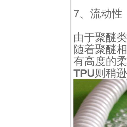
7、流动性
由于聚醚
随着聚醚
有高度的
TPU
则稍逊