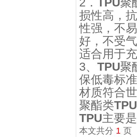
2．
TPU
聚
损性高，
性强，不
好，不受气
适合用于
3、
TPU
聚
保低毒标准
材质符合
聚酯类
TPU
TPU
主要是
本文共分
1
页