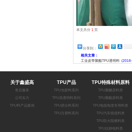
本文共分
1
页
分享到：
相关文章：
工业皮带聚酯TPU透明料
(2018-
关于鑫盛高
TPU产品
TPU特殊材料原料
售后服务
TPU包胶料系列
TPU聚醚原料类
公司实力
TPU高透明料系列
TPU聚酯原料类
TPU料产品案例
TPU挤出料系列
TPU电线电缆专用料类
TPU注塑料系列
TPU汽车线缆料类
TPU防火阻燃料类
TPU抗静电料类