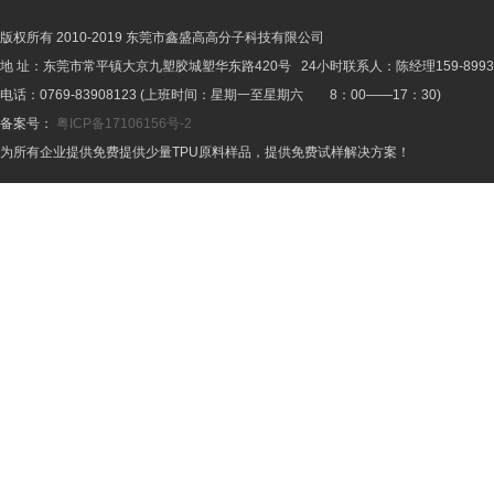
版权所有 2010-2019 东莞市鑫盛高高分子科技有限公司
地 址：东莞市常平镇大京九塑胶城塑华东路420号 24小时联系人：陈经理159-8993-
电话：0769-83908123 (上班时间：星期一至星期六 8：00——17：30)
备案号：
粤ICP备17106156号-2
为所有企业提供免费提供少量TPU原料样品，提供免费试样解决方案！