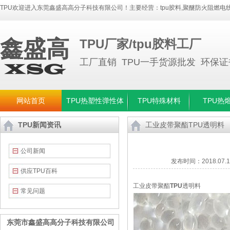
TPU欢迎进入东莞鑫盛高高分子科技有限公司！主要经营：
tpu胶料
,
聚醚防火阻燃电线
鑫盛高
TPU厂家/tpu胶料工厂
工厂直销 TPU一手货源批发 环保
网站首页
TPU热塑性弹性体
TPU特殊材料
TPU热
TPU新闻资讯
工业皮带聚酯TPU透明料
公司新闻
发布时间：
2018.07.
供应TPU百科
工业皮带聚酯
TPU
透明料
常见问题
东莞市鑫盛高高分子科技有限公司