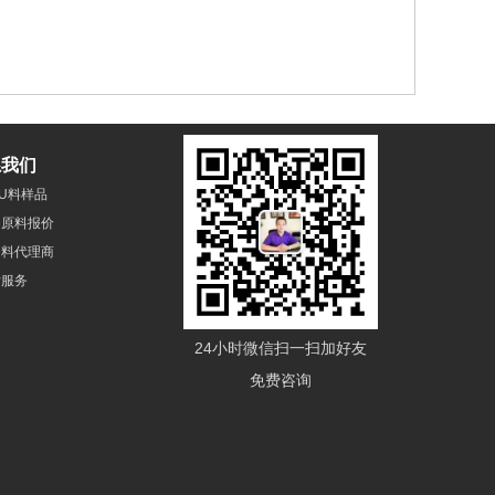
系我们
PU料样品
U原料报价
U料代理商
后服务
24小时微信扫一扫加好友
免费咨询