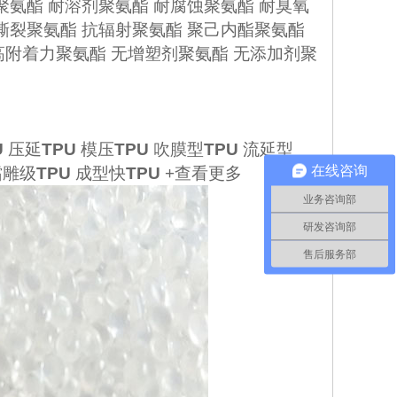
聚氨酯 耐溶剂聚氨酯 耐腐蚀聚氨酯 耐臭氧
抗撕裂聚氨酯 抗辐射聚氨酯 聚己内酯聚氨酯
高附着力聚氨酯 无增塑剂聚氨酯 无添加剂聚
U
压延
TPU
模压
TPU
吹膜型
TPU
流延型
在线咨询
雕级
TPU
成型快
TPU
+查看更多
业务咨询部
研发咨询部
售后服务部