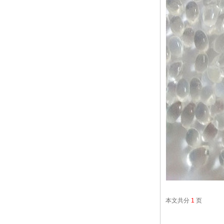
本文共分
1
页