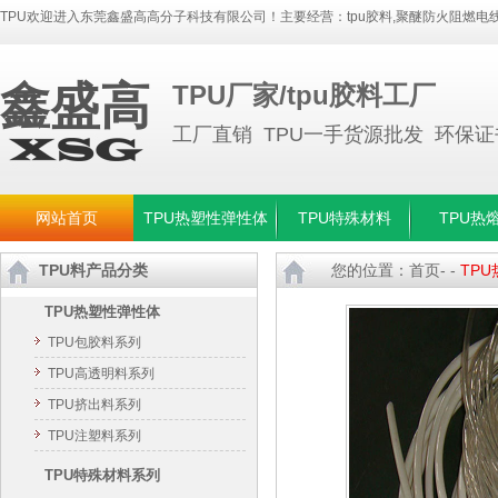
TPU欢迎进入东莞鑫盛高高分子科技有限公司！主要经营：
tpu胶料
,
聚醚防火阻燃电线
鑫盛高
TPU厂家/tpu胶料工厂
工厂直销 TPU一手货源批发 环保
网站首页
TPU热塑性弹性体
TPU特殊材料
TPU热
TPU料产品分类
您的位置：
首页
- -
TP
TPU热塑性弹性体
TPU包胶料系列
TPU高透明料系列
TPU挤出料系列
TPU注塑料系列
TPU特殊材料系列