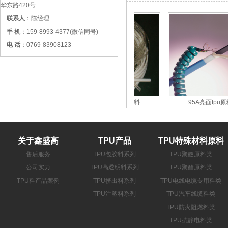
华东路420号
联系人
：陈经理
手 机
：159-8993-4377(微信同号)
电 话
：0769-83908123
95A透明tpu料
95A软管tpu原料
95A亮面tpu原料
关于鑫盛高
TPU产品
TPU特殊材料原料
售后服务
TPU包胶料系列
TPU聚醚原料类
公司实力
TPU高透明料系列
TPU聚酯原料类
TPU料产品案例
TPU挤出料系列
TPU电线电缆专用料类
TPU注塑料系列
TPU汽车线缆料类
TPU防火阻燃料类
TPU抗静电料类