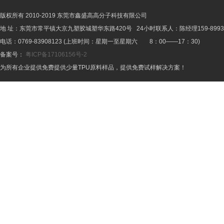
版权所有 2010-2019 东莞市鑫盛高高分子科技有限公司
地 址：东莞市常平镇大京九塑胶城塑华东路420号 24小时联系人：陈经理159-8993-
电话：0769-83908123 (上班时间：星期一至星期六 8：00——17：30)
备案号：
粤ICP备17106156号-2
为所有企业提供免费提供少量TPU原料样品，提供免费试样解决方案！