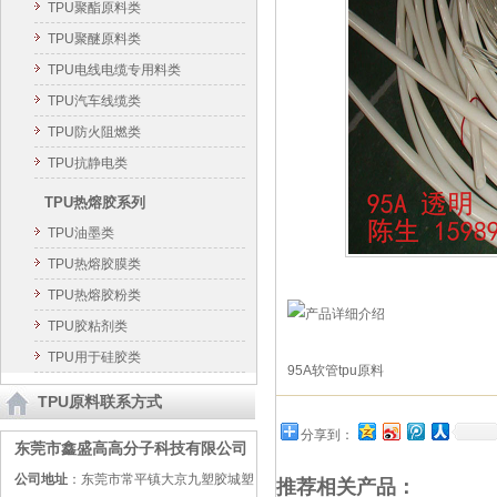
TPU聚酯原料类
TPU聚醚原料类
TPU电线电缆专用料类
TPU汽车线缆类
TPU防火阻燃类
TPU抗静电类
TPU热熔胶系列
TPU油墨类
TPU热熔胶膜类
TPU热熔胶粉类
TPU胶粘剂类
TPU用于硅胶类
95A软管tpu原料
TPU原料联系方式
分享到：
东莞市鑫盛高高分子科技有限公司
公司地址
：东莞市常平镇大京九塑胶城塑
推荐相关产品：