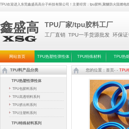
TPU欢迎进入东莞鑫盛高高分子科技有限公司！主要经营：
tpu胶料
,
聚醚防火阻燃电线
鑫盛高
TPU厂家/tpu胶料工厂
工厂直销 TPU一手货源批发 环保
网站首页
TPU热塑性弹性体
TPU特殊材料
TPU热
TPU料产品分类
您的位置：
首页
- -
TP
TPU热塑性弹性体
TPU包胶料系列
TPU高透明料系列
TPU挤出料系列
TPU注塑料系列
TPU特殊材料系列