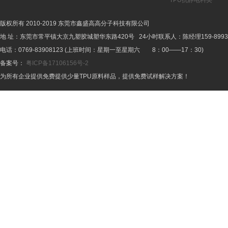
TPU抗静电料类
版权所有 2010-2019 东莞市鑫盛高高分子科技有限公司
地 址：东莞市常平镇大京九塑胶城塑华东路420号 24小时联系人：陈经理159-8993-
电话：0769-83908123 (上班时间：星期一至星期六 8：00——17：30)
备案号：
粤ICP备17106156号-2
为所有企业提供免费提供少量TPU原料样品，提供免费试样解决方案！