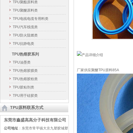
TPU聚酯原料类
TPU聚醚原料类
TPU电线电缆专用料类
TPU汽车线缆类
TPU防火阻燃类
TPU抗静电类
TPU热熔胶系列
TPU油墨类
厂家供应聚醚TPU原料85A
TPU热熔胶膜类
TPU热熔胶粉类
TPU胶粘剂类
TPU用于硅胶类
TPU原料联系方式
东莞市鑫盛高高分子科技有限公司
公司地址
：东莞市常平镇大京九塑胶城塑