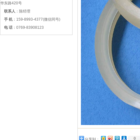
华东路420号
联系人
：陈经理
手 机
：159-8993-4377(微信同号)
电 话
：0769-83908123
0
分享到：