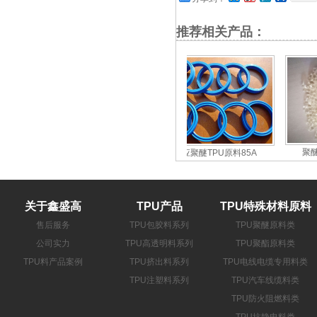
推荐相关产品：
85A聚醚阻燃火电线…
聚醚8
供应聚醚TPU原料85A
关于鑫盛高
TPU产品
TPU特殊材料原料
售后服务
TPU包胶料系列
TPU聚醚原料类
公司实力
TPU高透明料系列
TPU聚酯原料类
TPU料产品案例
TPU挤出料系列
TPU电线电缆专用料类
TPU注塑料系列
TPU汽车线缆料类
TPU防火阻燃料类