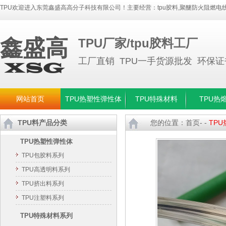
TPU欢迎进入东莞鑫盛高高分子科技有限公司！主要经营：
tpu胶料
,
聚醚防火阻燃电线
鑫盛高
TPU厂家/tpu胶料工厂
工厂直销 TPU一手货源批发 环保
网站首页
TPU热塑性弹性体
TPU特殊材料
TPU热
TPU料产品分类
您的位置：
首页
- -
TP
TPU热塑性弹性体
TPU包胶料系列
TPU高透明料系列
TPU挤出料系列
TPU注塑料系列
TPU特殊材料系列