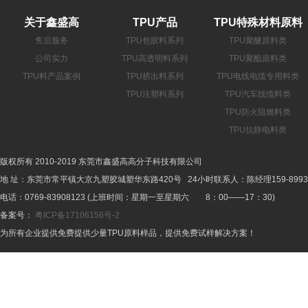
关于鑫盛高
TPU产品
TPU特殊材料原料
售后服务
TPU包胶料系列
TPU聚醚原料类
公司实力
TPU高透明料系列
TPU聚酯原料类
TPU料产品案例
TPU挤出料系列
TPU电线电缆专用料类
TPU注塑料系列
TPU汽车线缆料类
TPU防火阻燃料类
TPU抗静电料类
版权所有 2010-2019 东莞市鑫盛高高分子科技有限公司
地 址：东莞市常平镇大京九塑胶城塑华东路420号 24小时联系人：陈经理159-8993-
电话：0769-83908123 (上班时间：星期一至星期六 8：00——17：30)
备案号：
粤ICP备17106156号-2
为所有企业提供免费提供少量TPU原料样品，提供免费试样解决方案！