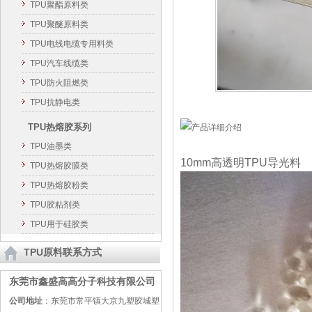
TPU聚酯原料类
TPU聚醚原料类
TPU电线电缆专用料类
TPU汽车线缆类
TPU防火阻燃类
TPU抗静电类
TPU热熔胶系列
TPU油墨类
10mm高透明
TPU
导光料
TPU热熔胶膜类
TPU热熔胶粉类
TPU胶粘剂类
TPU用于硅胶类
TPU原料联系方式
东莞市鑫盛高高分子科技有限公司
公司地址
：东莞市常平镇大京九塑胶城塑