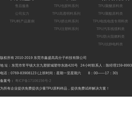
售后服务
TPU包胶料系列
TPU聚醚原料类
公司实力
TPU高透明料系列
TPU聚酯原料类
TPU料产品案例
TPU挤出料系列
TPU电线电缆专用料类
TPU注塑料系列
TPU汽车线缆料类
TPU防火阻燃料类
TPU抗静电料类
版权所有 2010-2019 东莞市鑫盛高高分子科技有限公司
地 址：东莞市常平镇大京九塑胶城塑华东路420号 24小时联系人：陈经理159-8993-
电话：0769-83908123 (上班时间：星期一至星期六 8：00——17：30)
备案号：
粤ICP备17106156号-2
为所有企业提供免费提供少量TPU原料样品，提供免费试样解决方案！