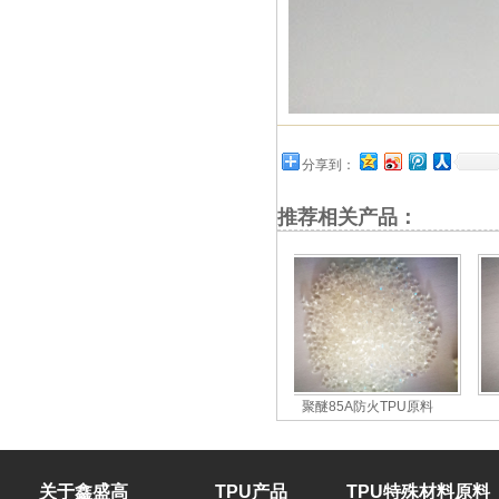
分享到：
推荐相关产品：
…
聚醚85A防火TPU原料
供应聚醚TPU原料85A
关于鑫盛高
TPU产品
TPU特殊材料原料