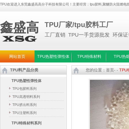
TPU欢迎进入东莞鑫盛高高分子科技有限公司！主要经营：
tpu胶料
,
聚醚防火阻燃电线
鑫盛高
TPU厂家/tpu胶料工厂
工厂直销 TPU一手货源批发 环保
网站首页
TPU热塑性弹性体
TPU特殊材料
TPU热
TPU料产品分类
您的位置：
首页
- -
TP
TPU热塑性弹性体
TPU包胶料系列
TPU高透明料系列
TPU挤出料系列
TPU注塑料系列
TPU特殊材料系列