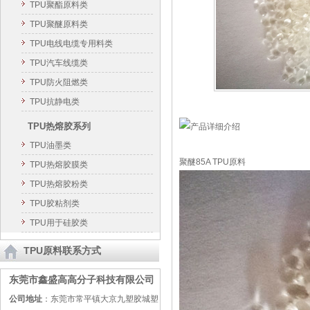
TPU聚酯原料类
TPU聚醚原料类
TPU电线电缆专用料类
TPU汽车线缆类
TPU防火阻燃类
TPU抗静电类
TPU热熔胶系列
TPU油墨类
聚醚85A TPU原料
TPU热熔胶膜类
TPU热熔胶粉类
TPU胶粘剂类
TPU用于硅胶类
TPU原料联系方式
东莞市鑫盛高高分子科技有限公司
公司地址
：东莞市常平镇大京九塑胶城塑